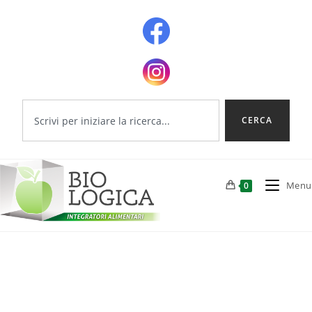
CERCA
Menu
0