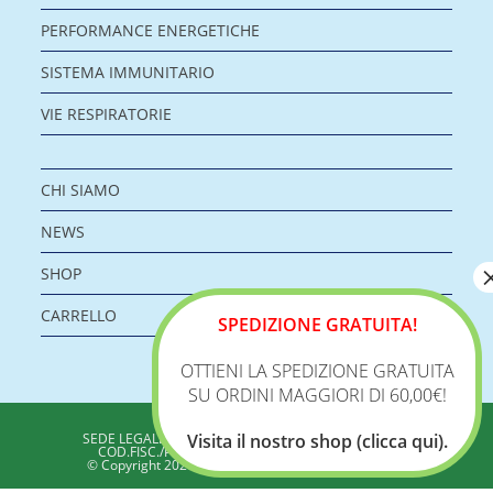
PERFORMANCE ENERGETICHE
SISTEMA IMMUNITARIO
VIE RESPIRATORIE
CHI SIAMO
NEWS
SHOP
CARRELLO
SPEDIZIONE GRATUITA!
OTTIENI LA SPEDIZIONE GRATUITA
SU ORDINI MAGGIORI DI 60,00€!
BIOLOGICA S.R.L.
Visita il nostro shop (clicca qui).
SEDE LEGALE: VIA DELLA ZECCA 1 – 40100 BOLOGNA
COD.FISC./P.IVA: 04198960371 - REA: BO 353313
© Copyright 2020 - Biologica – Integratori Alimentari