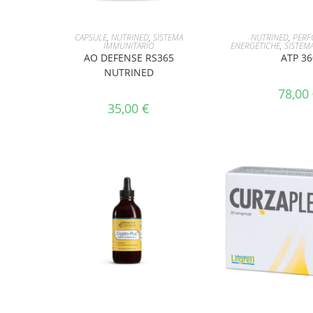
AGGIUNGI AL CARRELLO
AGGIUNGI AL 
CAPSULE
,
NUTRINED
,
SISTEMA
NUTRINED
,
PERF
IMMUNITARIO
ENERGETICHE
,
SISTEM
AO DEFENSE RS365
ATP 36
NUTRINED
78,00
35,00
€