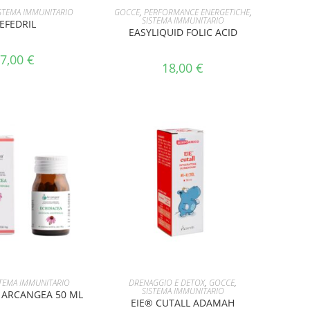
I AL CARRELLO
AGGIUNGI AL CARRELLO
STEMA IMMUNITARIO
GOCCE
,
PERFORMANCE ENERGETICHE
,
SISTEMA IMMUNITARIO
EFEDRIL
EASYLIQUID FOLIC ACID
7,00
€
18,00
€
I AL CARRELLO
AGGIUNGI AL CARRELLO
STEMA IMMUNITARIO
DRENAGGIO E DETOX
,
GOCCE
,
SISTEMA IMMUNITARIO
 ARCANGEA 50 ML
EIE® CUTALL ADAMAH