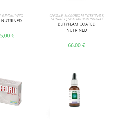
I AL CARRELLO
AGGIUNGI AL CARRELLO
A IMMUNITARIO
CAPSULE
,
MICROBIOTA INTESTINALE
,
NUTRINED
,
SISTEMA IMMUNITARIO
 NUTRINED
BUTYFLAM COATED
NUTRINED
5,00
€
66,00
€