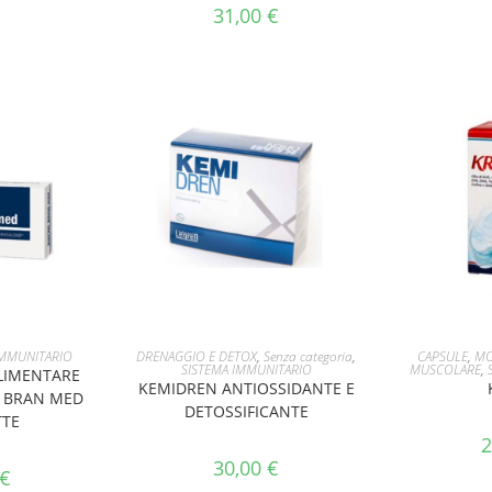
31,00
€
CARRELLO
AGGIUNGI AL CARRELLO
AGGIUNG
IMMUNITARIO
DRENAGGIO E DETOX
,
Senza categoria
,
CAPSULE
,
MO
SISTEMA IMMUNITARIO
MUSCOLARE
,
LIMENTARE
KEMIDREN ANTIOSSIDANTE E
R BRAN MED
DETOSSIFICANTE
TTE
2
30,00
€
€