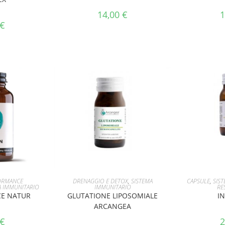
14,00
€
1
€
CARRELLO
AGGIUNGI AL CARRELLO
AGGIUNG
ORMANCE
DRENAGGIO E DETOX
,
SISTEMA
CAPSULE
,
SIS
A IMMUNITARIO
IMMUNITARIO
RE
CE NATUR
GLUTATIONE LIPOSOMIALE
I
ARCANGEA
€
2