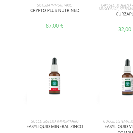
AGGIUNGI AL CARRELLO
AGGIUNGI AL 
SISTEMA IMMUNITARIO
CAPSULE
,
MOBILITÀ 
MUSCOLARE
,
SISTEMA
CRYPTO PLUS NUTRINED
CURZAP
87,00
€
32,00
AGGIUNGI AL CARRELLO
AGGIUNGI AL 
GOCCE
,
SISTEMA IMMUNITARIO
GOCCE
,
SISTEMA I
EASYLIQUID MINERAL ZINCO
EASYLIQUID V
COMPL