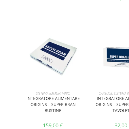
AGGIUNGI AL CARRELLO
AGGIUNGI AL 
SISTEMA IMMUNITARIO
CAPSULE
,
SISTEMA 
INTEGRATORE ALIMENTARE
INTEGRATORE A
ORIGINS – SUPER BRAN
ORIGINS – SUPE
BUSTINE
TAVOLE
159,00
€
32,00