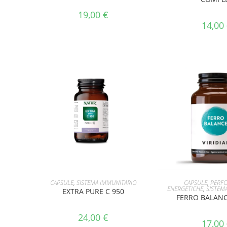
19,00
€
14,00
AGGIUNGI AL CARRELLO
AGGIUNGI AL 
CAPSULE
,
SISTEMA IMMUNITARIO
CAPSULE
,
PERF
ENERGETICHE
,
SISTEM
EXTRA PURE C 950
FERRO BALAN
24,00
€
17,00