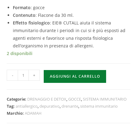
Formato
: gocce
Contenuto
: Flacone da 30 ml.
Effetto fisiologico
: EIE® CUTALL aiuta il sistema
immunitario durante i periodi in cui si è più esposti ad
agenti esterni e favorisce una risposta fisiologica
dell’organismo in presenza di allergeni.
2 disponibili
-
+
AGGIUNGI AL CARRELLO
Categorie:
DRENAGGIO E DETOX
,
GOCCE
,
SISTEMA IMMUNITARIO
Tag:
antiallergico
,
depurativo
,
drenante
,
sistema immunitario
Marchio:
ADAMAH