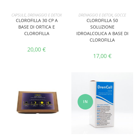
AGGIUNGI AL CARRELLO
AGGIUNGI AL CARRELLO
CAPSULE
,
DRENAGGIO E DETOX
DRENAGGIO E DETOX
,
GOCCE
CLOROFILLA 30 CP A
CLOROFILLA 50
BASE DI ORTICA E
SOLUZIONE
CLOROFILLA
IDROALCOLICA A BASE DI
CLOROFILLA
20,00
€
17,00
€
IN
OFFERT
A!