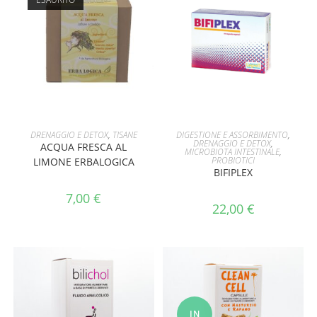
LEGGI TUTTO
AGGIUNGI AL CARRELLO
DRENAGGIO E DETOX
,
TISANE
DIGESTIONE E ASSORBIMENTO
,
DRENAGGIO E DETOX
,
ACQUA FRESCA AL
MICROBIOTA INTESTINALE
,
PROBIOTICI
LIMONE ERBALOGICA
BIFIPLEX
7,00
€
22,00
€
IN