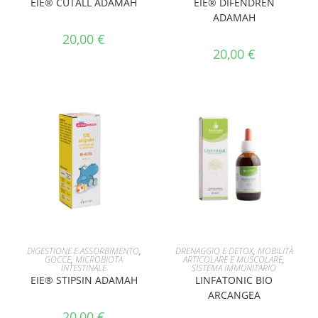
EIE® CUTALL ADAMAH
EIE® DIFENDREN
ADAMAH
20,00
€
20,00
€
AGGIUNGI AL CARRELLO
AGGIUNGI AL CARRELLO
DIGESTIONE E ASSORBIMENTO
,
DRENAGGIO E DETOX
,
MOBILITÀ
GOCCE
,
MICROBIOTA
ARTICOLARE E MUSCOLARE
,
INTESTINALE
SISTEMA IMMUNITARIO
EIE® STIPSIN ADAMAH
LINFATONIC BIO
ARCANGEA
20,00
€