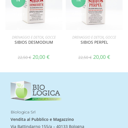
IN
IN
OFFERT
OFFERT
A!
A!
AGGIUNGI AL CARRELLO
AGGIUNGI AL CARRELLO
DRENAGGIO E DETOX
,
GOCCE
DRENAGGIO E DETOX
,
GOCCE
SIBIOS DESMODIUM
SIBIOS PERPEL
20,00
€
20,00
€
22,50
€
22,50
€
Biologica Srl
Vendita al Pubblico e Magazzino
Via Battindarno 155/a – 40133 Bologna