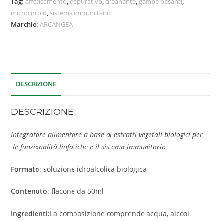
Tag:
affaticamento
,
depurativo
,
dreanante
,
gambe pesanti
,
microcircolo
,
sistema immunitario
Marchio:
ARCANGEA
DESCRIZIONE
DESCRIZIONE
Integratore alimentare a base di estratti vegetali biologici per
le funzionalità linfatiche e il sistema immunitario
Formato
: soluzione idroalcolica biologica
Contenuto
: flacone da 50ml
Ingredienti:
La composizione comprende acqua, alcool