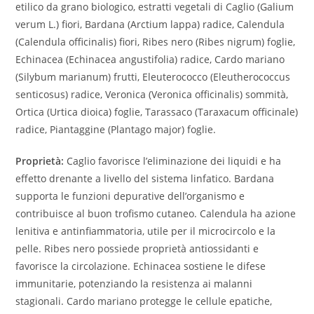
etilico da grano biologico, estratti vegetali di Caglio (Galium
verum L.) fiori, Bardana (Arctium lappa) radice, Calendula
(Calendula officinalis) fiori, Ribes nero (Ribes nigrum) foglie,
Echinacea (Echinacea angustifolia) radice, Cardo mariano
(Silybum marianum) frutti, Eleuterococco (Eleutherococcus
senticosus) radice, Veronica (Veronica officinalis) sommità,
Ortica (Urtica dioica) foglie, Tarassaco (Taraxacum officinale)
radice, Piantaggine (Plantago major) foglie.
Proprietà:
Caglio favorisce l’eliminazione dei liquidi e ha
effetto drenante a livello del sistema linfatico. Bardana
supporta le funzioni depurative dell’organismo e
contribuisce al buon trofismo cutaneo. Calendula ha azione
lenitiva e antinfiammatoria, utile per il microcircolo e la
pelle. Ribes nero possiede proprietà antiossidanti e
favorisce la circolazione. Echinacea sostiene le difese
immunitarie, potenziando la resistenza ai malanni
stagionali. Cardo mariano protegge le cellule epatiche,