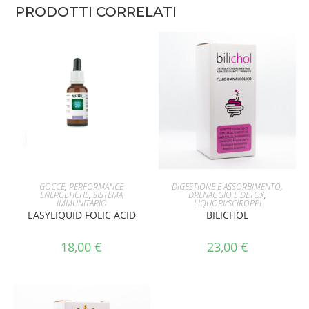
PRODOTTI CORRELATI
AGGIUNGI AL CARRELLO
AGGIUNGI AL CARRELLO
GOCCE
,
PERFORMANCE
DIGESTIONE E ASSORBIMENTO
,
ENERGETICHE
,
SISTEMA
DRENAGGIO E DETOX
,
IMMUNITARIO
LIQUORI/SCIROPPI
EASYLIQUID FOLIC ACID
BILICHOL
18,00
€
23,00
€