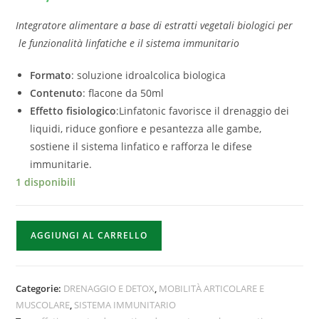
Integratore alimentare a base di estratti vegetali biologici per
le funzionalità linfatiche e il sistema immunitario
Formato
: soluzione idroalcolica biologica
Contenuto
: flacone da 50ml
Effetto fisiologico
:Linfatonic favorisce il drenaggio dei
liquidi, riduce gonfiore e pesantezza alle gambe,
sostiene il sistema linfatico e rafforza le difese
immunitarie.
1 disponibili
AGGIUNGI AL CARRELLO
Categorie:
DRENAGGIO E DETOX
,
MOBILITÀ ARTICOLARE E
MUSCOLARE
,
SISTEMA IMMUNITARIO