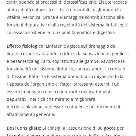
contribuendo ai processi di detossificazione. Eleuterococco
aiuta ad affrontare stress fisici e mentali, migliorando la
vitalità. Veronica, Ortica e Piantaggine contribuiscono alle
funzioni depurative e alla regolarità del sistema linfatico; il
Tarassaco sostiene la funzionalità epatica e digestiva.
Effetto fisiologico
: Linfatonic agisce sul drenaggio dei
liquidi corporei aiutando a ridurre la sensazione di gonfiore
e pesantezza agli arti, soprattutto alle gambe. Favorisce la
funzionalità del sistema linfatico, contrastando l’accumulo
di tossine. Rafforza il sistema immunitario migliorando la
risposta dell’organismo ai fattori stressanti esterni. Può
essere impiegato come coadiuvante nei trattamenti
depurativi, nei cicli che mirano a migliorare
microcircolazione, benessere cutaneo, e nei momenti di
affaticamento generale.
Dosi Consigliate:
Si consiglia l’assunzione di
30 gocce
per
tre volte al giorno
. Agitare bene prima dell’uso. Assumere