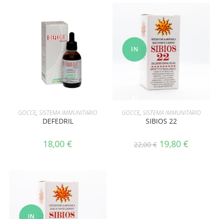
IN
OFFERT
A!
AGGIUNGI AL CARRELLO
AGGIUNGI AL CARRELLO
GOCCE
,
SISTEMA IMMUNITARIO
GOCCE
,
SISTEMA IMMUNITARIO
DEFEDRIL
SIBIOS 22
18,00
€
19,80
€
22,00
€
IN