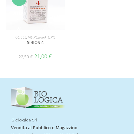
OFFERT
A!
AGGIUNGI AL CARRELLO
GOCCE
,
VIE RESPIRATORIE
SIBIOS 4
21,00
€
22,50
€
Biologica Srl
Vendita al Pubblico e Magazzino