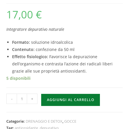
17,00
€
Integratore depurativo naturale
Formato:
soluzione idroalcolica
Contenuto:
confezione da 50 ml
Effetto fisiologico:
Favorisce la depurazione
dell’organismo e contrasta l’azione dei radicali liberi
grazie alle sue proprietà antiossidanti.​
5 disponibili
-
+
AGGIUNGI AL CARRELLO
Categorie:
DRENAGGIO E DETOX
,
GOCCE
Tag:
antiossidante
,
depurativo