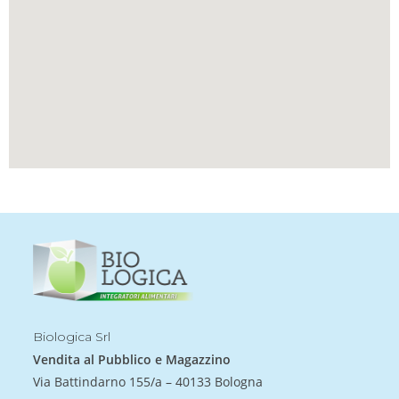
a
r
e
v
u
o
t
o
q
u
e
s
t
o
c
Biologica Srl
a
Vendita al Pubblico e Magazzino
m
Via Battindarno 155/a – 40133 Bologna
p