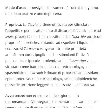
Modo d’uso:
si consiglia di assumere 2 cucchiai al giorno,
uno dopo pranzo e uno dopo cena.
Proprietà:
La
Genziana
viene utilizzata per stimolare
l’appetito e per il trattamento di disturbi dispeptici oltre ad
avere proprietà toniche e ricostituenti. Il
Finocchio
possiede
proprietà diuretiche, aiutando ad espellere i liquidi in
eccesso. Al
Tarassaco
vengono attribuite proprietà
antinfiammatorie, ipoglicemiche, stimolanti l’attività
pancreatica e ipocolesterolemizzanti. Il
Rosmarino
viene
sfruttato come batteriostatico, coleretico, colagogo e
spasmolitico. Il
Carciofo
è dotato di proprietà antiossidanti,
epatoprotettive, coleretiche, colagoghe e antilipidemiche,
possiede un’azione leggermente lassativa e depurativa.
Avvertenze:
non eccedere la dose giornaliera
raccomandata. Gli integratori alimentari non vanno intesi
come sostituto di una dieta variata. Tenere fuori dalla