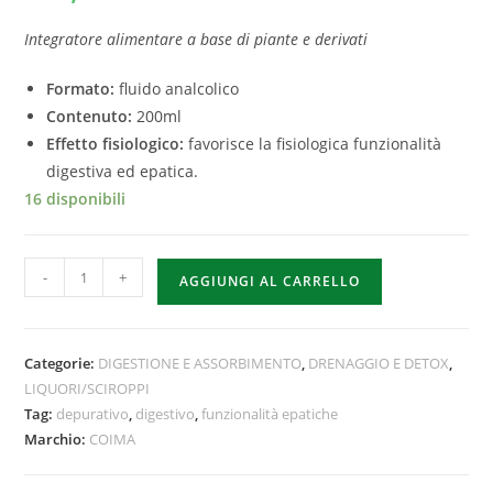
Integratore alimentare a base di piante e derivati
Formato:
fluido analcolico
Contenuto:
200ml
Effetto fisiologico:
favorisce la fisiologica funzionalità
digestiva ed epatica.
16 disponibili
-
+
AGGIUNGI AL CARRELLO
Categorie:
DIGESTIONE E ASSORBIMENTO
,
DRENAGGIO E DETOX
,
LIQUORI/SCIROPPI
Tag:
depurativo
,
digestivo
,
funzionalità epatiche
Marchio:
COIMA