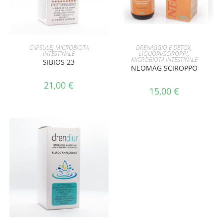
AGGIUNGI AL CARRELLO
AGGIUNGI AL CARRELLO
CAPSULE
,
MICROBIOTA
DRENAGGIO E DETOX
,
INTESTINALE
LIQUORI/SCIROPPI
,
MICROBIOTA INTESTINALE
SIBIOS 23
NEOMAG SCIROPPO
21,00
€
15,00
€