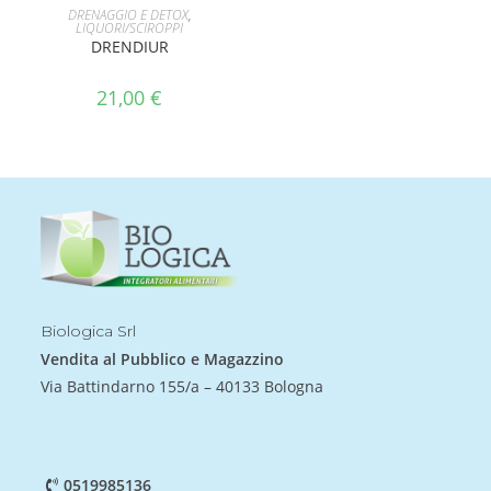
AGGIUNGI AL CARRELLO
DRENAGGIO E DETOX
,
LIQUORI/SCIROPPI
DRENDIUR
21,00
€
Biologica Srl
Vendita al Pubblico e Magazzino
Via Battindarno 155/a – 40133 Bologna
0519985136