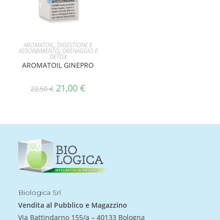
OFFERT
A!
AGGIUNGI AL CARRELLO
AROMATOIL
,
DIGESTIONE E
ASSORBIMENTO
,
DRENAGGIO E
DETOX
AROMATOIL GINEPRO
21,00
€
22,50
€
Biologica Srl
Vendita al Pubblico e Magazzino
Via Battindarno 155/a – 40133 Bologna