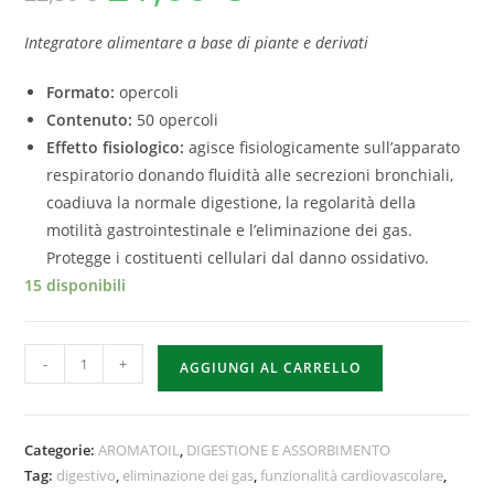
Integratore alimentare a base di piante e derivati
Formato:
opercoli
Contenuto:
50 opercoli
Effetto fisiologico:
agisce fisiologicamente sull’apparato
respiratorio donando fluidità alle secrezioni bronchiali,
coadiuva la normale digestione, la regolarità della
motilità gastrointestinale e l’eliminazione dei gas.
Protegge i costituenti cellulari dal danno ossidativo.
15 disponibili
-
+
AGGIUNGI AL CARRELLO
Categorie:
AROMATOIL
,
DIGESTIONE E ASSORBIMENTO
Tag:
digestivo
,
eliminazione dei gas
,
funzionalità cardiovascolare
,