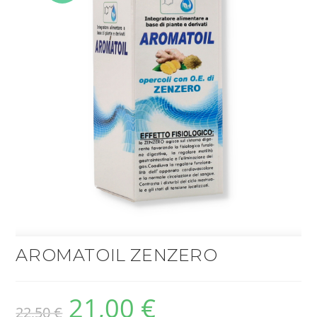
OFFERT
A!
AROMATOIL ZENZERO
21,00
€
22,50
€