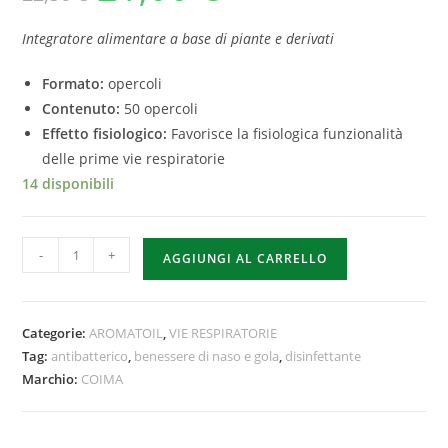
Integratore alimentare a base di piante e derivati
Formato:
opercoli
Contenuto:
50 opercoli
Effetto fisiologico:
Favorisce la fisiologica funzionalità
delle prime vie respiratorie
14 disponibili
-
+
AGGIUNGI AL CARRELLO
Categorie:
AROMATOIL
,
VIE RESPIRATORIE
Tag:
antibatterico
,
benessere di naso e gola
,
disinfettante
Marchio:
COIMA