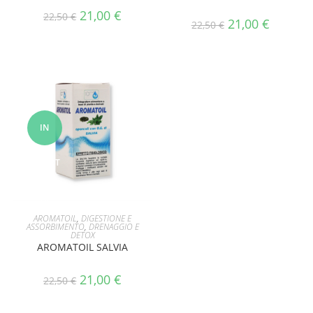
21,00
€
22,50
€
21,00
€
22,50
€
IN
OFFERT
A!
AGGIUNGI AL CARRELLO
AROMATOIL
,
DIGESTIONE E
ASSORBIMENTO
,
DRENAGGIO E
DETOX
AROMATOIL SALVIA
21,00
€
22,50
€