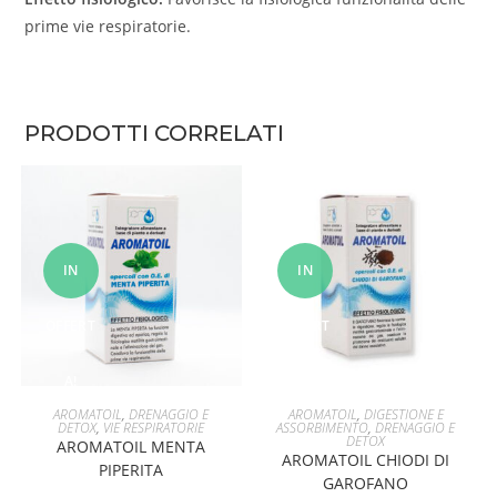
prime vie respiratorie.
PRODOTTI CORRELATI
IN
IN
OFFERT
OFFERT
A!
A!
AGGIUNGI AL CARRELLO
AGGIUNGI AL CARRELLO
AROMATOIL
,
DRENAGGIO E
AROMATOIL
,
DIGESTIONE E
DETOX
,
VIE RESPIRATORIE
ASSORBIMENTO
,
DRENAGGIO E
DETOX
AROMATOIL MENTA
AROMATOIL CHIODI DI
PIPERITA
GAROFANO