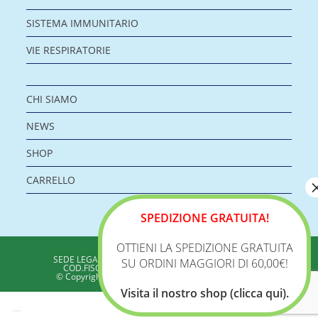
SISTEMA IMMUNITARIO
VIE RESPIRATORIE
CHI SIAMO
NEWS
SHOP
CARRELLO
SPEDIZIONE GRATUITA!
OTTIENI LA SPEDIZIONE GRATUITA
BIOLOGICA S.R.L.
SEDE LEGALE: VIA DELLA ZECCA 1 – 40100 BOLOGNA
SU ORDINI MAGGIORI DI 60,00€!
COD.FISC./P.IVA: 04198960371 - REA: BO 353313
© Copyright 2020 - Biologica – Integratori Alimentari
Visita il nostro shop (clicca qui).