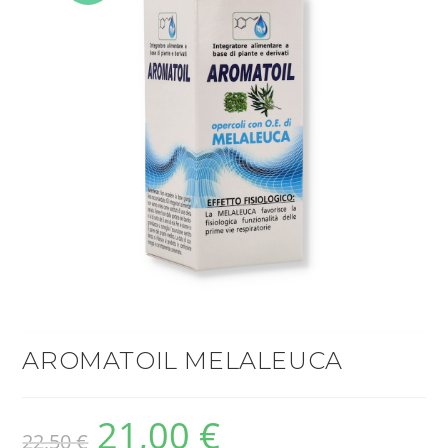
OFFERT
A!
AROMATOIL MELALEUCA
21,00
€
22,50
€