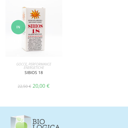
IN
OFFERT
A!
AGGIUNGI AL CARRELLO
GOCCE
,
PERFORMANCE
ENERGETICHE
SIBIOS 18
20,00
€
22,50
€