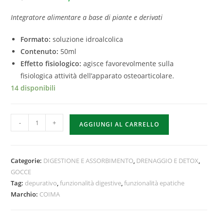
Integratore alimentare a base di piante e derivati
Formato:
soluzione idroalcolica
Contenuto:
50ml
Effetto fisiologico:
agisce favorevolmente sulla
fisiologica attività dell’apparato osteoarticolare.
14 disponibili
-
+
AGGIUNGI AL CARRELLO
Categorie:
DIGESTIONE E ASSORBIMENTO
,
DRENAGGIO E DETOX
,
GOCCE
Tag:
depurativo
,
funzionalità digestive
,
funzionalità epatiche
Marchio:
COIMA