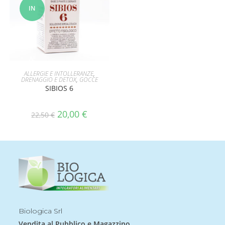
IN
OFFERT
A!
AGGIUNGI AL CARRELLO
ALLERGIE E INTOLLERANZE
,
DRENAGGIO E DETOX
,
GOCCE
SIBIOS 6
20,00
€
22,50
€
Biologica Srl
Vendita al Pubblico e Magazzino