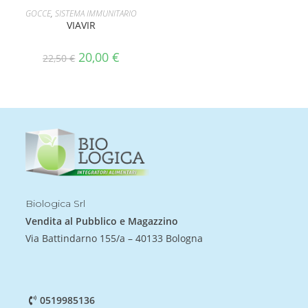
AGGIUNGI AL CARRELLO
GOCCE
,
SISTEMA IMMUNITARIO
VIAVIR
20,00
€
22,50
€
Biologica Srl
Vendita al Pubblico e Magazzino
Via Battindarno 155/a – 40133 Bologna
0519985136