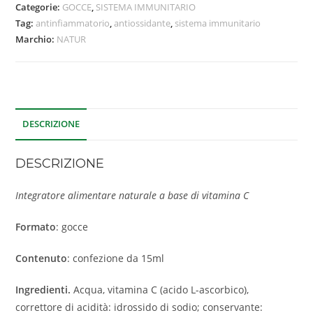
Categorie:
GOCCE
,
SISTEMA IMMUNITARIO
Tag:
antinfiammatorio
,
antiossidante
,
sistema immunitario
Marchio:
NATUR
DESCRIZIONE
DESCRIZIONE
Integratore alimentare naturale a base di vitamina C
Formato
: gocce
Contenuto
: confezione da 15ml
Ingredienti.
Acqua, vitamina C (acido L-ascorbico),
correttore di acidità: idrossido di sodio; conservante: