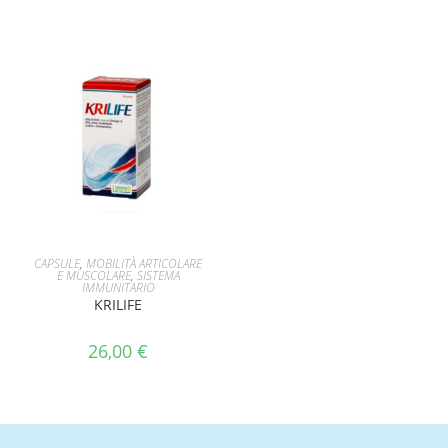
AGGIUNGI AL CARRELLO
CAPSULE
,
MOBILITÀ ARTICOLARE
E MUSCOLARE
,
SISTEMA
IMMUNITARIO
KRILIFE
26,00
€