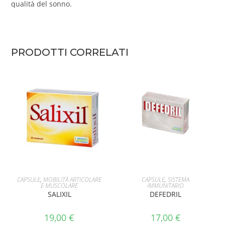
qualità del sonno.
PRODOTTI CORRELATI
AGGIUNGI AL CARRELLO
AGGIUNGI AL CARRELLO
CAPSULE
,
MOBILITÀ ARTICOLARE
CAPSULE
,
SISTEMA
E MUSCOLARE
IMMUNITARIO
SALIXIL
DEFEDRIL
19,00
€
17,00
€