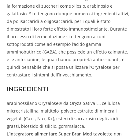
la formazione di zuccheri come xilosio, arabinosio e
galattosio. Si ottengono dunque numerosi ingredienti attivi,
da polisaccaridi a oligosaccaridi, per i quali è stato
dimostrato il loro forte effetto immunostimolante. Durante
il processo di fermentazione si ottengono alcuni
sottoprodotti come ad esempio l’acido gamma-
amminobutirrico (GABA), che possiede un effetto calmante,
e le antocianine, le quali hanno proprietà antiossidanti; è
quindi pensabile che si possa utilizzare l’Oryzalose per
contrastare i sintomi dell’invecchiamento.
INGREDIENTI
arabinossilano Oryzalose® da Oryza Sativa L., cellulosa
microcristallina, maltitolo, polvere estratto di minerali
vegetali (Ca++, Na+, K+), esteri di saccarosio degli acidi
grassi, biossido di silicio, gommalacca.
L’
integratore alimentare Super Bran Med tavolette
non