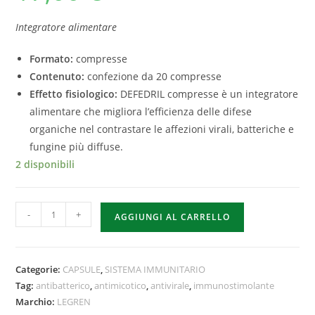
Integratore alimentare
Formato:
compresse
Contenuto:
confezione da 20 compresse
Effetto fisiologico:
DEFEDRIL compresse è un integratore
alimentare che migliora l’efficienza delle difese
organiche nel contrastare le affezioni virali, batteriche e
fungine più diffuse.
2 disponibili
-
+
AGGIUNGI AL CARRELLO
Categorie:
CAPSULE
,
SISTEMA IMMUNITARIO
Tag:
antibatterico
,
antimicotico
,
antivirale
,
immunostimolante
Marchio:
LEGREN