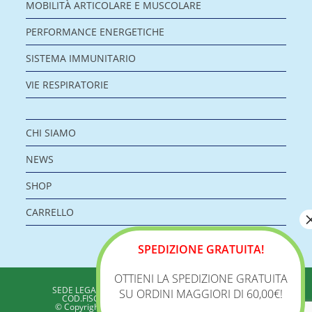
MOBILITÀ ARTICOLARE E MUSCOLARE
PERFORMANCE ENERGETICHE
SISTEMA IMMUNITARIO
VIE RESPIRATORIE
CHI SIAMO
NEWS
SHOP
CARRELLO
SPEDIZIONE GRATUITA!
OTTIENI LA SPEDIZIONE GRATUITA
BIOLOGICA S.R.L.
SEDE LEGALE: VIA DELLA ZECCA 1 – 40100 BOLOGNA
SU ORDINI MAGGIORI DI 60,00€!
COD.FISC./P.IVA: 04198960371 - REA: BO 353313
© Copyright 2020 - Biologica – Integratori Alimentari