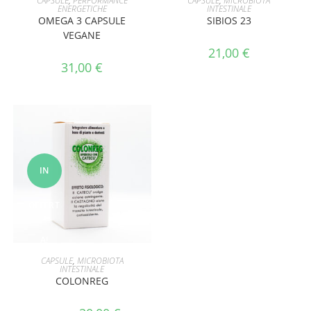
CAPSULE
,
PERFORMANCE
CAPSULE
,
MICROBIOTA
ENERGETICHE
INTESTINALE
OMEGA 3 CAPSULE
SIBIOS 23
VEGANE
21,00
€
31,00
€
IN
OFFERT
A!
AGGIUNGI AL CARRELLO
CAPSULE
,
MICROBIOTA
INTESTINALE
COLONREG