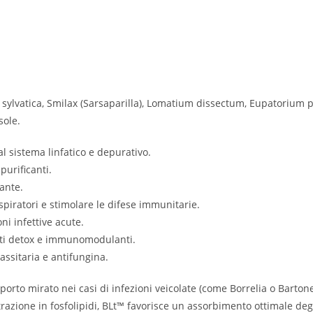
 sylvatica, Smilax (Sarsaparilla), Lomatium dissectum, Eupatorium p
sole.
 sistema linfatico e depurativo.
purificanti.
cante.
iratori e stimolare le difese immunitarie.
i infettive acute.
sti detox e immunomodulanti.
assitaria e antifungina.
porto mirato nei casi di infezioni veicolate (come Borrelia o Barton
trazione in fosfolipidi, BLt™ favorisce un assorbimento ottimale de