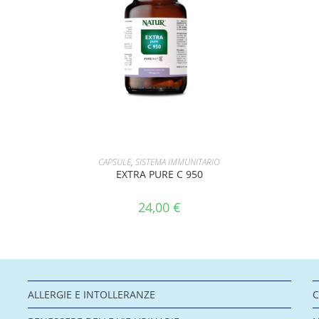
AGGIUNGI AL CARRELLO
CAPSULE
,
SISTEMA IMMUNITARIO
EXTRA PURE C 950
24,00
€
ALLERGIE E INTOLLERANZE
C