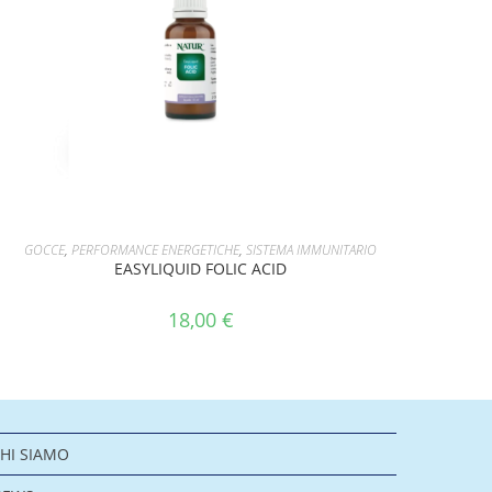
AGGIUNGI AL CARRELLO
GOCCE
,
PERFORMANCE ENERGETICHE
,
SISTEMA IMMUNITARIO
EASYLIQUID FOLIC ACID
18,00
€
HI SIAMO