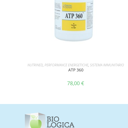
AGGIUNGI AL CARRELLO
NUTRINED
,
PERFORMANCE ENERGETICHE
,
SISTEMA IMMUNITARIO
ATP 360
78,00
€