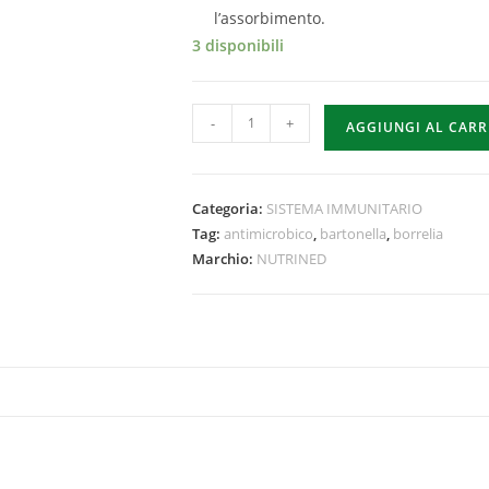
l’assorbimento.
3 disponibili
-
+
AGGIUNGI AL CAR
Categoria:
SISTEMA IMMUNITARIO
Tag:
antimicrobico
,
bartonella
,
borrelia
Marchio:
NUTRINED