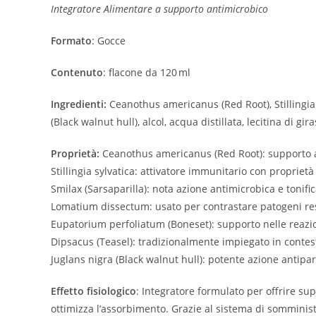
Integratore Alimentare a supporto antimicrobico
Formato
: Gocce
Contenuto
: flacone da 120 ml
Ingredienti:
Ceanothus americanus (Red Root), Stillingia
(Black walnut hull), alcol, acqua distillata, lecitina di gira
Proprietà:
Ceanothus americanus (Red Root): supporto al
Stillingia sylvatica: attivatore immunitario con proprietà 
Smilax (Sarsaparilla): nota azione antimicrobica e tonifi
Lomatium dissectum: usato per contrastare patogeni resp
Eupatorium perfoliatum (Boneset): supporto nelle reazion
Dipsacus (Teasel): tradizionalmente impiegato in conte
Juglans nigra (Black walnut hull): potente azione antipar
Effetto fisiologico
: Integratore formulato per offrire sup
ottimizza l’assorbimento. Grazie al sistema di somminis