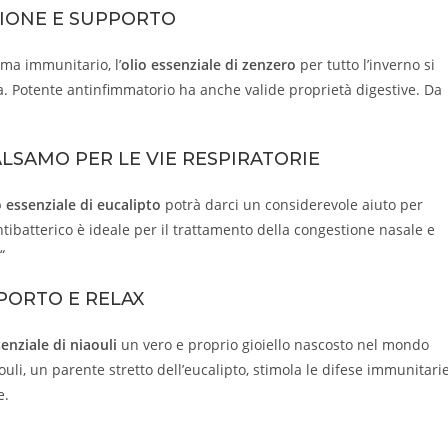
ZIONE E SUPPORTO
ema immunitario, l’
olio essenziale di zenzero
per tutto l’inverno si
a. Potente antinfimmatorio ha anche valide proprietà digestive. Da
ALSAMO PER LE VIE RESPIRATORIE
o essenziale di eucalipto
potrà darci un considerevole aiuto per
antibatterico è ideale per il trattamento della congestione nasale e
“
PPORTO E RELAX
senziale di niaouli
un vero e proprio gioiello nascosto nel mondo
aouli, un parente stretto dell’eucalipto, stimola le difese immunitarie
e.