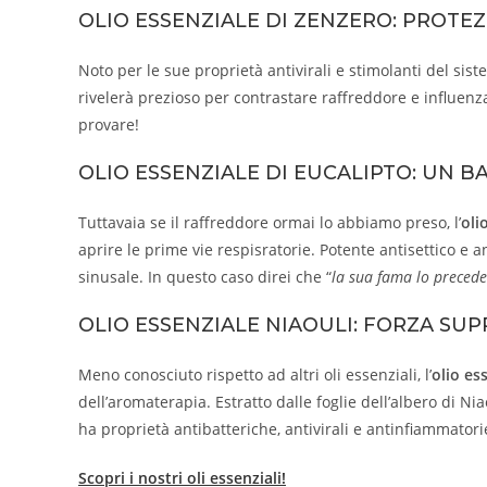
OLIO ESSENZIALE DI ZENZERO: PROTE
Noto per le sue proprietà antivirali e stimolanti del sist
rivelerà prezioso per contrastare raffreddore e influenz
provare!
OLIO ESSENZIALE DI EUCALIPTO: UN B
Tuttavaia se il raffreddore ormai lo abbiamo preso, l’
oli
aprire le prime vie respisratorie. Potente antisettico e 
sinusale. In questo caso direi che “
la sua fama lo precede
OLIO ESSENZIALE NIAOULI: FORZA SU
Meno conosciuto rispetto ad altri oli essenziali, l’
olio es
dell’aromaterapia. Estratto dalle foglie dell’albero di Ni
ha proprietà antibatteriche, antivirali e antinfiammatori
Scopri i nostri oli essenziali!