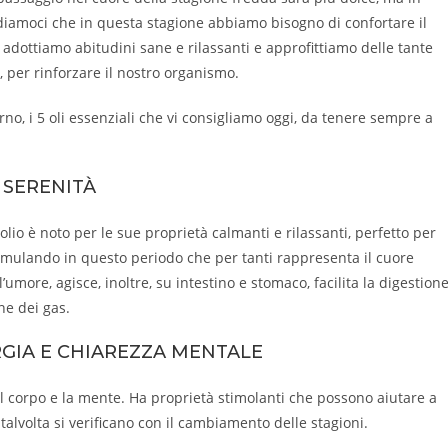
rdiamoci che in questa stagione abbiamo bisogno di confortare il
dottiamo abitudini sane e rilassanti e approfittiamo delle tante
, per rinforzare il nostro organismo.
rno, i 5 oli essenziali che vi consigliamo oggi, da tenere sempre a
 SERENITÀ
lio è noto per le sue proprietà calmanti e rilassanti, perfetto per
cumulando in questo periodo che per tanti rappresenta il cuore
ll’umore, agisce, inoltre, su intestino e stomaco, facilita la digestione
ne dei gas.
RGIA E CHIAREZZA MENTALE
l corpo e la mente. Ha proprietà stimolanti che possono aiutare a
alvolta si verificano con il cambiamento delle stagioni.