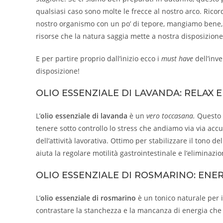
qualsiasi caso sono molte le frecce al nostro arco. Rico
nostro organismo con un po’ di tepore, mangiamo bene, a
risorse che la natura saggia mette a nostra disposizione
E per partire proprio dall’inizio ecco i
must have
dell’inve
disposizione!
OLIO ESSENZIALE DI LAVANDA: RELAX E
L’
olio essenziale di lavanda
è un
vero toccasana.
Questo o
tenere sotto controllo lo stress che andiamo via via ac
dell’attività lavorativa. Ottimo per stabilizzare il tono de
aiuta la regolare motilità gastrointestinale e l’eliminazio
OLIO ESSENZIALE DI ROSMARINO: ENE
L’
olio essenziale di rosmarino
è un tonico naturale per i
contrastare la stanchezza e la mancanza di energia che t