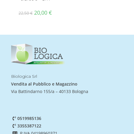
20,00
€
22,50
€
Biologica Srl
Vendita al Pubblico e Magazzino
Via Battindarno 155/a – 40133 Bologna
0519985136
3355387122
P.IVA 04198960371