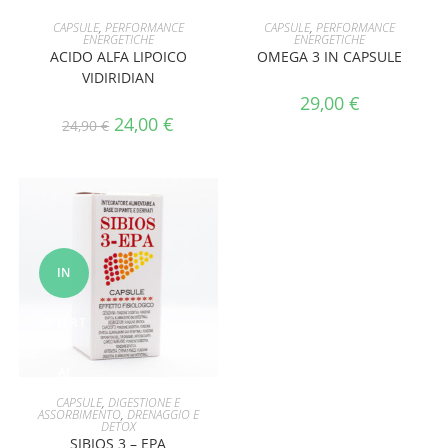
AGGIUNGI AL CARRELLO
AGGIUNGI AL CARRELLO
CAPSULE
,
PERFORMANCE
CAPSULE
,
PERFORMANCE
ENERGETICHE
ENERGETICHE
ACIDO ALFA LIPOICO
OMEGA 3 IN CAPSULE
VIDIRIDIAN
29,00
€
24,00
€
24,90
€
IN
OFFERT
A!
AGGIUNGI AL CARRELLO
CAPSULE
,
DIGESTIONE E
ASSORBIMENTO
,
DRENAGGIO E
DETOX
SIBIOS 3 – EPA