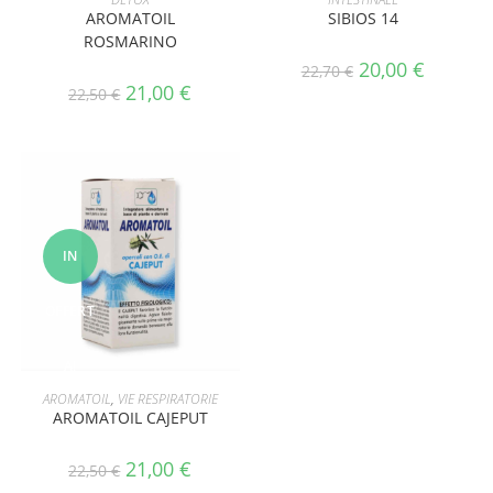
AROMATOIL
SIBIOS 14
ROSMARINO
20,00
€
22,70
€
21,00
€
22,50
€
IN
OFFERT
A!
AGGIUNGI AL CARRELLO
AROMATOIL
,
VIE RESPIRATORIE
AROMATOIL CAJEPUT
21,00
€
22,50
€