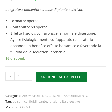
Integratore alimentare a base di piante e derivati
Formato:
opercoli
Contenuto:
50 opercoli
Effetto fisiologico:
favorisce la normale digestione.
Agisce fisiologicamente sull’apparato respiratorio
donando un benefico effetto balsamico e favorendo la
fluidità delle secrezioni bronchiali.
16 disponibili
-
+
AGGIUNGI AL CARRELLO
Categorie:
AROMATOIL
,
DIGESTIONE E ASSORBIMENTO
Tag:
balsamico
,
fluidificante
,
funzionalità digestive
Marchio:
COIMA