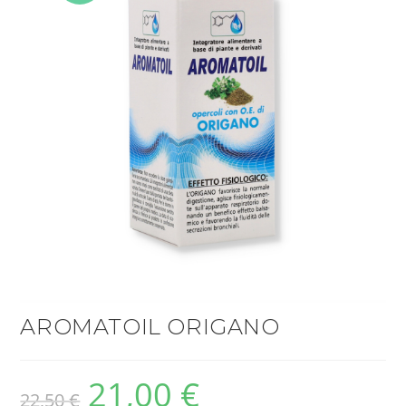
OFFERT
A!
AROMATOIL ORIGANO
21,00
€
22,50
€