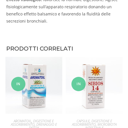
fisiologicamente sull’apparato respiratorio donando un
benefico effetto balsamico e favorendo la fluidità delle
secrezioni bronchiali.
PRODOTTI CORRELATI
IN
IN
OFFERT
OFFERT
A!
A!
AGGIUNGI AL CARRELLO
AGGIUNGI AL CARRELLO
AROMATOIL
,
DIGESTIONE E
CAPSULE
,
DIGESTIONE E
ASSORBIMENTO
,
DRENAGGIO E
ASSORBIMENTO
,
MICROBIOTA
DETOX
INTESTINALE