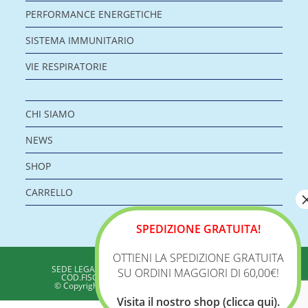
PERFORMANCE ENERGETICHE
SISTEMA IMMUNITARIO
VIE RESPIRATORIE
CHI SIAMO
NEWS
SHOP
CARRELLO
SPEDIZIONE GRATUITA!
OTTIENI LA SPEDIZIONE GRATUITA
BIOLOGICA S.R.L.
SEDE LEGALE: VIA DELLA ZECCA 1 – 40100 BOLOGNA
SU ORDINI MAGGIORI DI 60,00€!
COD.FISC./P.IVA: 04198960371 - REA: BO 353313
© Copyright 2020 - Biologica – Integratori Alimentari
Visita il nostro shop (clicca qui).