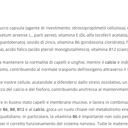
olucro capsula (agente di rivestimento: idrossipropilmetil cellulosa)
isetum arvense L., parti aeree), vitamina E (DL-alfa tocoferil acetato),
 pantotenato), ossido di zinco, vitamina B6 (piridossina cloridrato), 
tina), acido folico (acido pteroil monoglutammico), vitamina B12 (ci
 mantenere la normalità di capelli e unghie, mentre il
calcio
è indi
smo, contribuendo al normale trasporto dell’ossigeno attraverso il
 nostre cellule, aiutandole a difendersi dallo stress ossidativo, un
lizzo del calcio e del fosforo, contribuendo anch’essa al manteniment
e in buono stato capelli e membrane mucose, e lavora in combina
ne
B6, B8, B12
e al
calcio
, gioca un ruolo chiave nel metabolismo ene
quotidiano. In particolare, la vitamina
B6
è importante non solo per
 per il corretto funzionamento del sistema nervoso. Tutte le materie