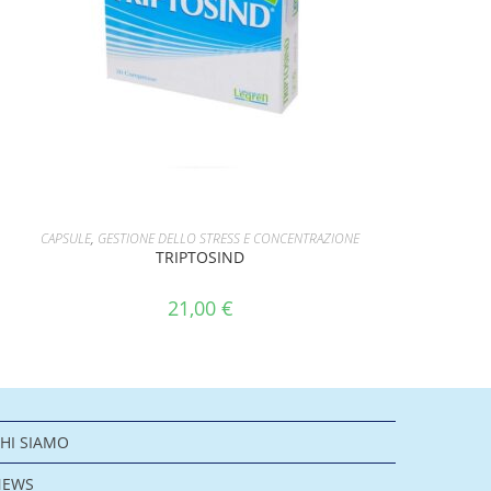
AGGIUNGI AL CARRELLO
CAPSULE
,
GESTIONE DELLO STRESS E CONCENTRAZIONE
TRIPTOSIND
21,00
€
HI SIAMO
NEWS