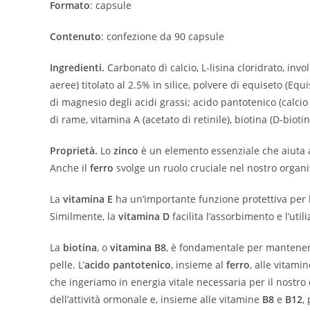
Formato
: capsule
Contenuto
: confezione da 90 capsule
Ingredienti.
Carbonato di calcio, L-lisina cloridrato, inv
aeree) titolato al 2.5% in silice, polvere di equiseto (Equ
di magnesio degli acidi grassi; acido pantotenico (calcio
di rame, vitamina A (acetato di retinile), biotina (D-bio
Proprietà.
Lo
zinco
è un elemento essenziale che aiuta a
Anche il
ferro
svolge un ruolo cruciale nel nostro organi
La
vitamina E
ha un’importante funzione protettiva per le
Similmente, la
vitamina D
facilita l’assorbimento e l’uti
La
biotina
, o
vitamina B8
, è fondamentale per mantener
pelle. L’
acido pantotenico
, insieme al
ferro
, alle vitami
che ingeriamo in energia vitale necessaria per il nostro 
dell’attività ormonale e, insieme alle vitamine
B8
e
B12
,