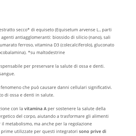
, estratto secco* di equiseto (Equisetum arvense L., parti
 agenti antiagglomeranti: biossido di silicio (nano), sali
fumarato ferroso, vitamina D3 (colecalciferolo), gluconato
anocobalamina). *su maltodestrine
spensabile per preservare la salute di ossa e denti.
 sangue.
 fenomeno che può causare danni cellulari significativi.
o di ossa e denti in salute.
zione con la
vitamina A
per sostenere la salute della
rgetico del corpo, aiutando a trasformare gli alimenti
 il metabolismo, ma anche per la regolazione
 prime utilizzate per questi integratori
sono prive di