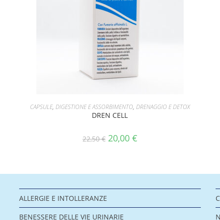
A!
AGGIUNGI AL CARRELLO
CAPSULE
,
DIGESTIONE E ASSORBIMENTO
,
DRENAGGIO E DETOX
DREN CELL
20,00
€
22,50
€
ALLERGIE E INTOLLERANZE
C
BENESSERE DELLE VIE URINARIE