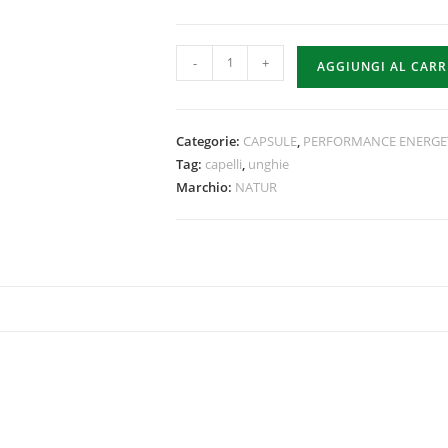
-
+
AGGIUNGI AL CAR
Categorie:
CAPSULE
,
PERFORMANCE ENERGE
Tag:
capelli
,
unghie
Marchio:
NATUR