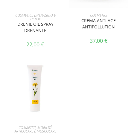
AGGIUNGI AL CARRELLO
AGGIUNGI AL CARRELLO
COSMETICI
,
DRENAGGIO E
COSMETICI
DETOX
CREMA ANTI AGE
DRENIL OIL SPRAY
ANTIPOLLUTION
DRENANTE
37,00
€
22,00
€
AGGIUNGI AL CARRELLO
COSMETICI
,
MOBILITÀ
ARTICOLARE E MUSCOLARE