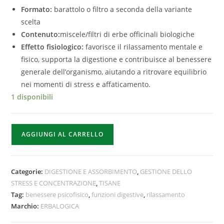
Formato:
barattolo o filtro a seconda della variante
scelta
Contenuto:
miscele/filtri di erbe officinali biologiche
Effetto fisiologico:
favorisce il rilassamento mentale e
fisico, supporta la digestione e contribuisce al benessere
generale dell’organismo, aiutando a ritrovare equilibrio
nei momenti di stress e affaticamento.
1 disponibili
AGGIUNGI AL CARRELLO
Categorie:
DIGESTIONE E ASSORBIMENTO
,
GESTIONE DELLO
STRESS E CONCENTRAZIONE
,
TISANE
Tag:
benessere psicofisico
,
funzioni digestive
,
rilassamento
Marchio:
ERBALOGICA