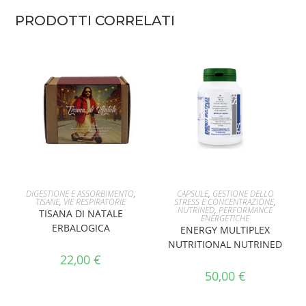
PRODOTTI CORRELATI
AGGIUNGI AL CARRELLO
AGGIUNGI AL CARRELLO
DIGESTIONE E ASSORBIMENTO
,
CAPSULE
,
GESTIONE DELLO
TISANE
,
VIE RESPIRATORIE
STRESS E CONCENTRAZIONE
,
NUTRINED
,
PERFORMANCE
TISANA DI NATALE
ENERGETICHE
ERBALOGICA
ENERGY MULTIPLEX
NUTRITIONAL NUTRINED
22,00
€
50,00
€