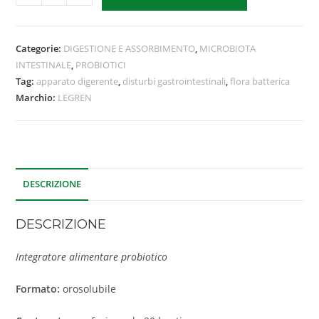
Categorie:
DIGESTIONE E ASSORBIMENTO
,
MICROBIOTA
INTESTINALE
,
PROBIOTICI
Tag:
apparato digerente
,
disturbi gastrointestinali
,
flora batterica
Marchio:
LEGREN
DESCRIZIONE
DESCRIZIONE
Integratore alimentare probiotico
Formato:
orosolubile