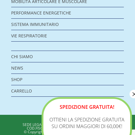
MOBILITÀ ARTICOLARE E MUSCOLARE
PERFORMANCE ENERGETICHE
SISTEMA IMMUNITARIO
VIE RESPIRATORIE
CHI SIAMO
NEWS
SHOP
CARRELLO
SPEDIZIONE GRATUITA!
OTTIENI LA SPEDIZIONE GRATUITA
BIOLOGICA S.R.L.
SEDE LEGALE: VIA DELLA ZECCA 1 – 40100 BOLOGNA
SU ORDINI MAGGIORI DI 60,00€!
COD.FISC./P.IVA: 04198960371 - REA: BO 353313
© Copyright 2020 - Biologica – Integratori Alimentari