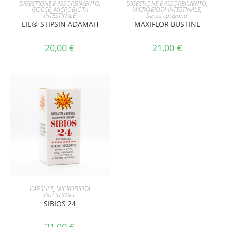
AGGIUNGI AL CARRELLO
LEGGI TUTTO
DIGESTIONE E ASSORBIMENTO
,
DIGESTIONE E ASSORBIMENTO
,
GOCCE
,
MICROBIOTA
MICROBIOTA INTESTINALE
,
INTESTINALE
Senza categoria
EIE® STIPSIN ADAMAH
MAXIFLOR BUSTINE
20,00
€
21,00
€
AGGIUNGI AL CARRELLO
CAPSULE
,
MICROBIOTA
INTESTINALE
SIBIOS 24