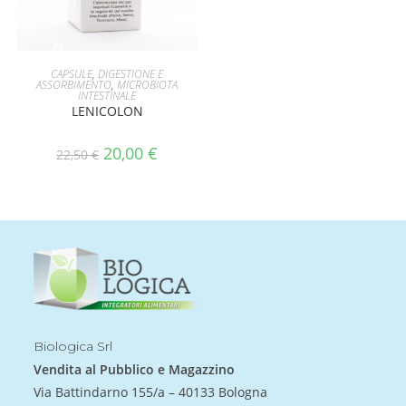
OFFERT
A!
AGGIUNGI AL CARRELLO
CAPSULE
,
DIGESTIONE E
ASSORBIMENTO
,
MICROBIOTA
INTESTINALE
LENICOLON
20,00
€
22,50
€
Biologica Srl
Vendita al Pubblico e Magazzino
Via Battindarno 155/a – 40133 Bologna