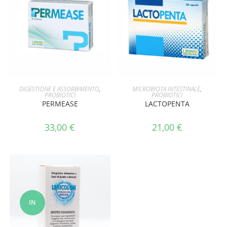
AGGIUNGI AL CARRELLO
AGGIUNGI AL CARRELLO
DIGESTIONE E ASSORBIMENTO
,
MICROBIOTA INTESTINALE
,
PROBIOTICI
PROBIOTICI
PERMEASE
LACTOPENTA
33,00
€
21,00
€
IN