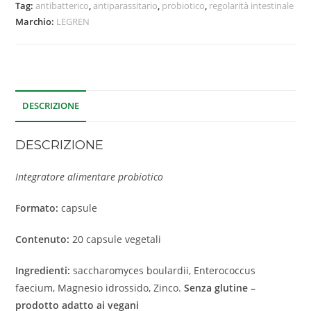
Tag:
antibatterico
,
antiparassitario
,
probiotico
,
regolarità intestinale
Marchio:
LEGREN
DESCRIZIONE
DESCRIZIONE
Integratore alimentare probiotico
Formato:
capsule
Contenuto:
20 capsule vegetali
Ingredienti:
saccharomyces boulardii, Enterococcus
faecium, Magnesio idrossido, Zinco.
Senza glutine –
prodotto adatto ai vegani