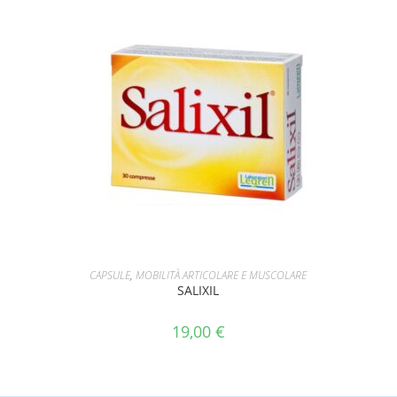
AGGIUNGI AL CARRELLO
CAPSULE
,
MOBILITÀ ARTICOLARE E MUSCOLARE
SALIXIL
19,00
€