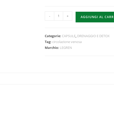
-
+
AGGIUNGI AL CAR
Categorie:
CAPSULE
,
DRENAGGIO E DETOX
Tag:
circolazione venosa
Marchio:
LEGREN