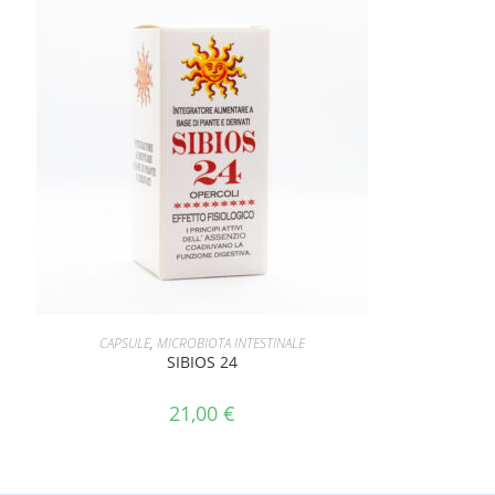
AGGIUNGI AL CARRELLO
CAPSULE
,
MICROBIOTA INTESTINALE
SIBIOS 24
21,00
€