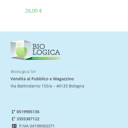
26,00
€
Biologica Srl
Vendita al Pubblico e Magazzino
Via Battindarno 155/a – 40133 Bologna
0519985136
3355387122
P.IVA 04198960371