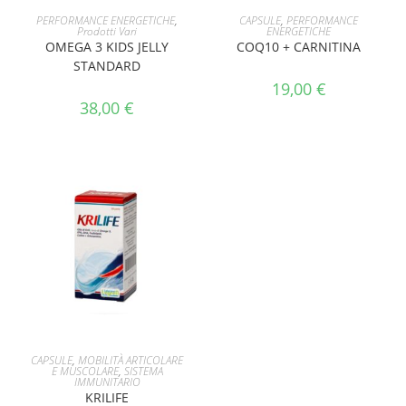
AGGIUNGI AL CARRELLO
AGGIUNGI AL CARRELLO
PERFORMANCE ENERGETICHE
,
CAPSULE
,
PERFORMANCE
Prodotti Vari
ENERGETICHE
OMEGA 3 KIDS JELLY
COQ10 + CARNITINA
STANDARD
19,00
€
38,00
€
AGGIUNGI AL CARRELLO
CAPSULE
,
MOBILITÀ ARTICOLARE
E MUSCOLARE
,
SISTEMA
IMMUNITARIO
KRILIFE