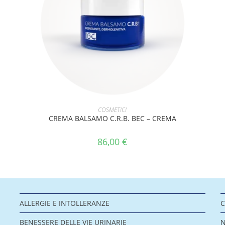
AGGIUNGI AL CARRELLO
COSMETICI
CREMA BALSAMO C.R.B. BEC – CREMA
86,00
€
ALLERGIE E INTOLLERANZE
C
BENESSERE DELLE VIE URINARIE