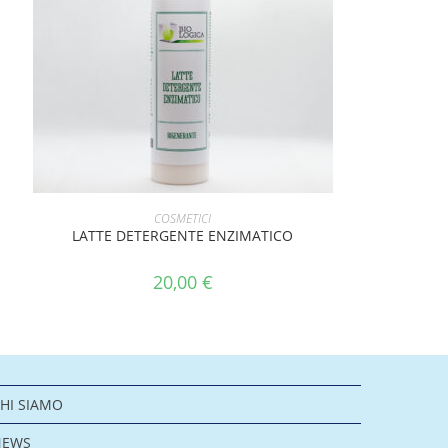
AGGIUNGI AL CARRELLO
COSMETICI
LATTE DETERGENTE ENZIMATICO
20,00
€
HI SIAMO
NEWS