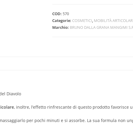
COD:
570
Categorie:
COSMETICI
,
MOBILITÀ ARTICOLAR
Marchio:
BRUNO DALLA GRANA MANGIMI S.R
 del Diavolo
ticolare
, inoltre, l’effetto rinfrescante di questo prodotto favorisce
ta massaggiarlo per pochi minuti e si assorbe. La sua formula non