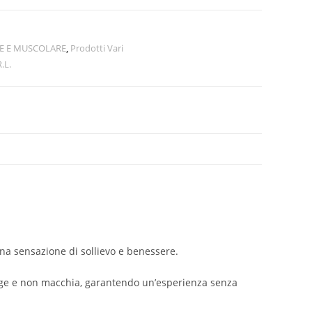
E E MUSCOLARE
,
Prodotti Vari
.L.
 una sensazione di sollievo e benessere.
 unge e non macchia, garantendo un’esperienza senza