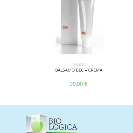
AGGIUNGI AL CARRELLO
COSMETICI
BALSAMO BEC – CREMA
39,00
€