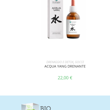
AGGIUNGI AL CARRELLO
DRENAGGIO E DETOX
,
GOCCE
ACQUA YANG DRENANTE
22,00
€