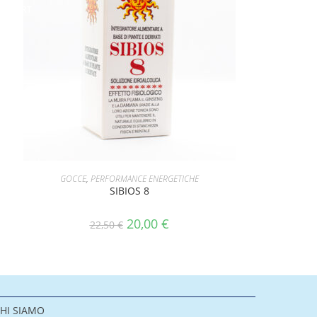
OFFERT
A!
AGGIUNGI AL CARRELLO
GOCCE
,
PERFORMANCE ENERGETICHE
SIBIOS 8
20,00
€
22,50
€
HI SIAMO