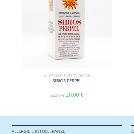
OFFERT
A!
AGGIUNGI AL CARRELLO
DRENAGGIO E DETOX
,
GOCCE
SIBIOS PERPEL
20,00
€
22,50
€
ALLERGIE E INTOLLERANZE
C