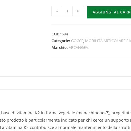
-
+
AGGIUNGI AL CAR
COD:
584
Categorie:
GOCCE
,
MOBILITÀ ARTICOLARE E
Marchio:
ARCANGEA
base di vitamina K2 in forma vegetale (menachinone-7), progettato
esto prodotto è particolarmente indicato per chi cerca un supporto 
 La vitamina K2 contribuisce al normale mantenimento della struttu