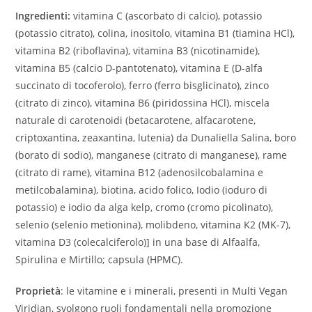
Ingredienti:
vitamina C (ascorbato di calcio), potassio
(potassio citrato), colina, inositolo, vitamina B1 (tiamina HCl),
vitamina B2 (riboflavina), vitamina B3 (nicotinamide),
vitamina B5 (calcio D-pantotenato), vitamina E (D-alfa
succinato di tocoferolo), ferro (ferro bisglicinato), zinco
(citrato di zinco), vitamina B6 (piridossina HCl), miscela
naturale di carotenoidi (betacarotene, alfacarotene,
criptoxantina, zeaxantina, lutenia) da Dunaliella Salina, boro
(borato di sodio), manganese (citrato di manganese), rame
(citrato di rame), vitamina B12 (adenosilcobalamina e
metilcobalamina), biotina, acido folico, Iodio (ioduro di
potassio) e iodio da alga kelp, cromo (cromo picolinato),
selenio (selenio metionina), molibdeno, vitamina K2 (MK-7),
vitamina D3 (colecalciferolo)] in una base di Alfaalfa,
Spirulina e Mirtillo; capsula (HPMC).
Proprietà
: le vitamine e i minerali, presenti in Multi Vegan
Viridian, svolgono ruoli fondamentali nella promozione