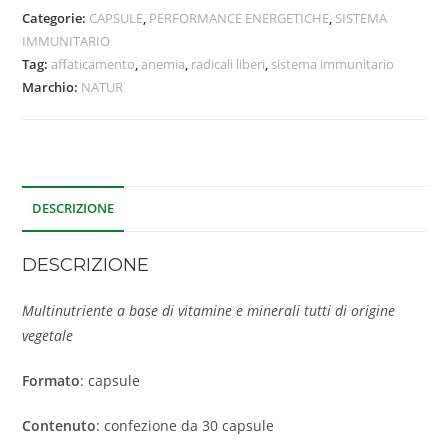
Categorie:
CAPSULE
,
PERFORMANCE ENERGETICHE
,
SISTEMA
IMMUNITARIO
Tag:
affaticamento
,
anemia
,
radicali liberi
,
sistema immunitario
Marchio:
NATUR
DESCRIZIONE
DESCRIZIONE
Multinutriente a base di vitamine e minerali tutti di origine
vegetale
Formato
: capsule
Contenuto
: confezione da 30 capsule