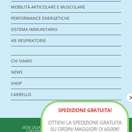
MOBILITÀ ARTICOLARE E MUSCOLARE
PERFORMANCE ENERGETICHE
SISTEMA IMMUNITARIO
VIE RESPIRATORIE
CHI SIAMO
NEWS
SHOP
CARRELLO
SPEDIZIONE GRATUITA!
OTTIENI LA SPEDIZIONE GRATUITA
BIOLOGICA S.R.L.
SEDE LEGALE: VIA DELLA ZECCA 1 – 40100 BOLOGNA
SU ORDINI MAGGIORI DI 60,00€!
COD.FISC./P.IVA: 04198960371 - REA: BO 353313