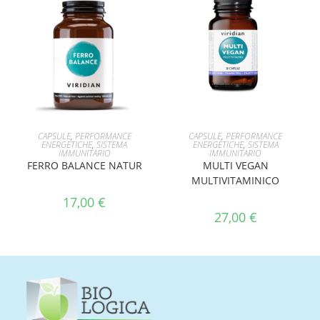
AGGIUNGI AL CARRELLO
AGGIUNGI AL CARRELLO
CAPSULE
,
PERFORMANCE
CAPSULE
,
PERFORMANCE
ENERGETICHE
,
SISTEMA
ENERGETICHE
,
SISTEMA
IMMUNITARIO
IMMUNITARIO
FERRO BALANCE NATUR
MULTI VEGAN
MULTIVITAMINICO
17,00
€
27,00
€