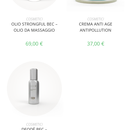
AGGIUNGI AL CARRELLO
AGGIUNGI AL CARRELLO
COSMETICI
COSMETICI
OLIO STRONGFUL BEC –
CREMA ANTI AGE
OLIO DA MASSAGGIO
ANTIPOLLUTION
69,00
€
37,00
€
AGGIUNGI AL CARRELLO
COSMETICI
DEODÉ BEC –