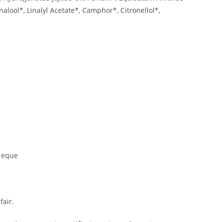
lool*, Linalyl Acetate*, Camphor*, Citronellol*,
i eque
fair.