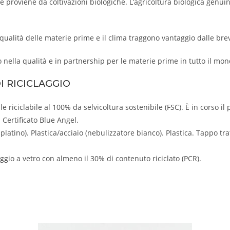
e proviene da coltivazioni biologiche. L’agricoltura biologica genui
qualità delle materie prime e il clima traggono vantaggio dalle brev
o nella qualità e in partnership per le materie prime in tutto il mond
I RICICLAGGIO
 riciclabile al 100% da selvicoltura sostenibile (FSC). È in corso il 
 Certificato Blue Angel.
latino). Plastica/acciaio (nebulizzatore bianco). Plastica. Tappo tra
gio a vetro con almeno il 30% di contenuto riciclato (PCR).