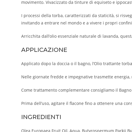
movimento. Vivacizzato da tinture di equiseto e ippocas
I processi della torba, caratterizzati da staticità, si ris
invitando a entrare nel mondo e a vivere i propri confi
Arricchita dall’olio essenziale naturale di lavanda, ques
APPLICAZIONE
Applicato dopo la doccia o il bagno, l’Olio trattante to
Nelle giornate fredde e impegnative trasmette energia, re
Come trattamento complementare consigliamo il Bagno t
Prima dell’uso, agitare il flacone fino a ottenere una co
INGREDIENTI
Olea Europaea Fruit Oil, Aqua, Butyrospermum Parkii But