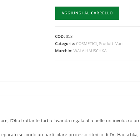
AGGIUNGI AL CARRELLO
COD:
353
Categorie:
COSMETICI
,
Prodotti Vari
Marchio:
WALA HAUSCHKA
riore, l’Olio trattante torba lavanda regala alla pelle un involucro p
reparato secondo un particolare processo ritmico di Dr. Hauschka, ca