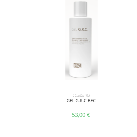
AGGIUNGI AL CARRELLO
COSMETICI
GEL G.R.C BEC
53,00
€