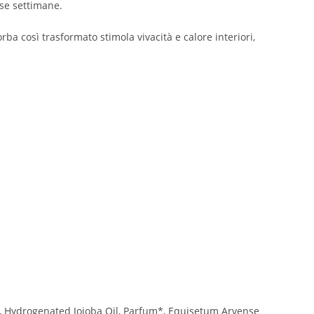
rse settimane.
orba così trasformato stimola vivacità e calore interiori,
te, Hydrogenated Jojoba Oil, Parfum*, Equisetum Arvense