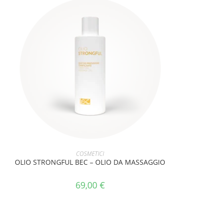
AGGIUNGI AL CARRELLO
COSMETICI
OLIO STRONGFUL BEC – OLIO DA MASSAGGIO
69,00
€