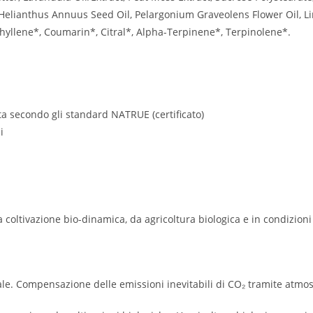
Helianthus Annuus Seed Oil, Pelargonium Graveolens Flower Oil, Lina
hyllene*, Coumarin*, Citral*, Alpha-Terpinene*, Terpinolene*.
ta secondo gli standard NATRUE (certificato)
i
 coltivazione bio-dinamica, da agricoltura biologica e in condizion
e. Compensazione delle emissioni inevitabili di CO₂ tramite atmos