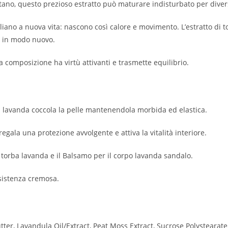
tano, questo prezioso estratto può maturare indisturbato per dive
vegliano a nuova vita: nascono così calore e movimento. L’estratto di t
ni in modo nuovo.
ta composizione ha virtù attivanti e trasmette equilibrio.
rba lavanda coccola la pelle mantenendola morbida ed elastica.
gala una protezione avvolgente e attiva la vitalità interiore.
orba lavanda e il Balsamo per il corpo lavanda sandalo.
nsistenza cremosa.
ter, Lavandula Oil/Extract, Peat Moss Extract, Sucrose Polysteara