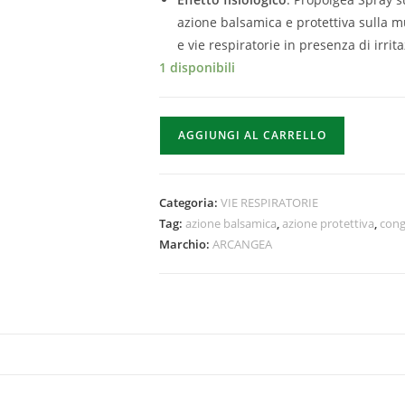
azione balsamica e protettiva sulla m
e vie respiratorie in presenza di irri
1 disponibili
AGGIUNGI AL CARRELLO
Categoria:
VIE RESPIRATORIE
Tag:
azione balsamica
,
azione protettiva
,
cong
Marchio:
ARCANGEA