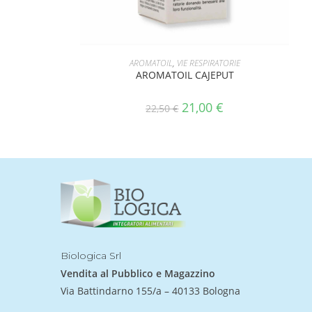
AGGIUNGI AL CARRELLO
AROMATOIL
,
VIE RESPIRATORIE
AROMATOIL CAJEPUT
21,00
€
22,50
€
Biologica Srl
Vendita al Pubblico e Magazzino
Via Battindarno 155/a – 40133 Bologna