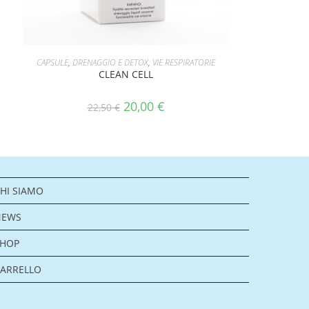
AGGIUNGI AL CARRELLO
CAPSULE
,
DRENAGGIO E DETOX
,
VIE RESPIRATORIE
CLEAN CELL
20,00
€
22,50
€
HI SIAMO
NEWS
SHOP
ARRELLO