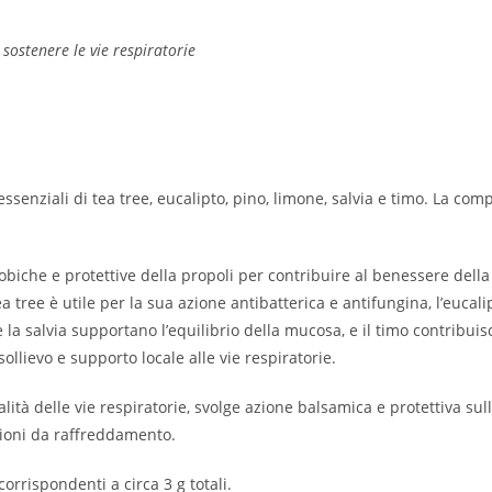
 sostenere le vie respiratorie
oli essenziali di tea tree, eucalipto, pino, limone, salvia e timo. La 
biche e protettive della propoli per contribuire al benessere della
 tea tree è utile per la sua azione antibatterica e antifungina, l’euc
 e la salvia supportano l’equilibrio della mucosa, e il timo contribui
ollievo e supporto locale alle vie respiratorie.
lità delle vie respiratorie, svolge azione balsamica e protettiva su
izioni da raffreddamento.
corrispondenti a circa 3 g totali.