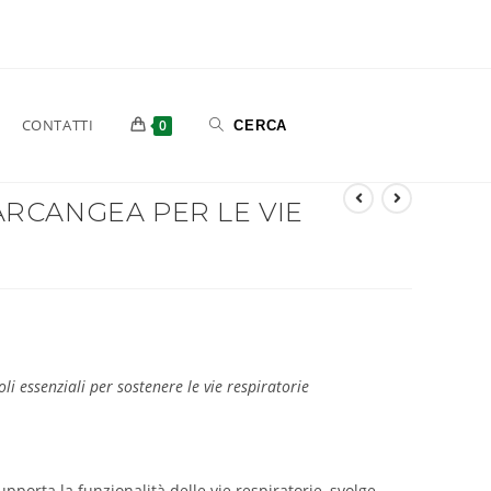
CONTATTI
0
RCANGEA PER LE VIE
li essenziali per sostenere le vie respiratorie
pporta la funzionalità delle vie respiratorie, svolge