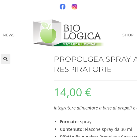
NEWS
SHOP
PROPOLGEA SPRAY A
RESPIRATORIE
14,00
€
Integratore alimentare a base di propoli e o
Formato
: spray
Contenuto
: Flacone spray da 30 ml
Effetto fisiologico
: Propolgea Spray su