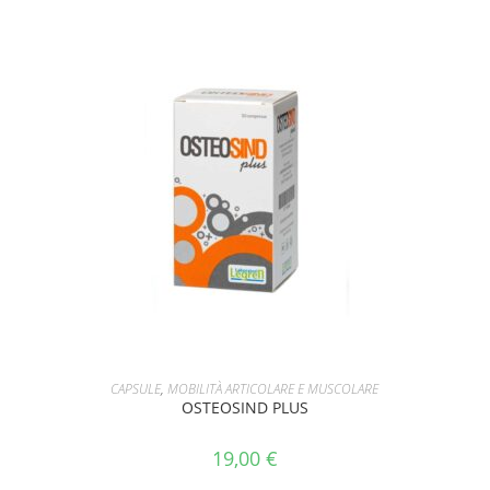
AGGIUNGI AL CARRELLO
CAPSULE
,
MOBILITÀ ARTICOLARE E MUSCOLARE
OSTEOSIND PLUS
19,00
€