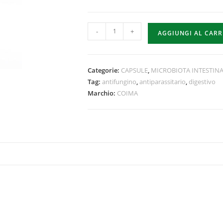
-
+
AGGIUNGI AL CAR
Categorie:
CAPSULE
,
MICROBIOTA INTESTIN
Tag:
antifungino
,
antiparassitario
,
digestivo
Marchio:
COIMA