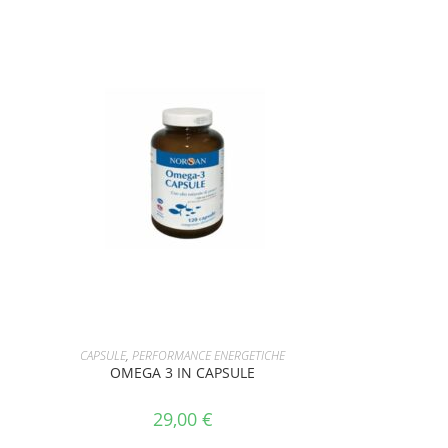
AGGIUNGI AL CARRELLO
CAPSULE
,
PERFORMANCE ENERGETICHE
OMEGA 3 IN CAPSULE
29,00
€