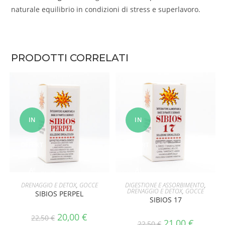
naturale equilibrio in condizioni di stress e superlavoro.
PRODOTTI CORRELATI
IN
IN
OFFERT
OFFERT
A!
A!
AGGIUNGI AL CARRELLO
AGGIUNGI AL CARRELLO
DRENAGGIO E DETOX
,
GOCCE
DIGESTIONE E ASSORBIMENTO
,
DRENAGGIO E DETOX
,
GOCCE
SIBIOS PERPEL
SIBIOS 17
20,00
€
22,50
€
21,00
€
22,50
€