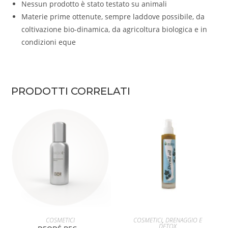
Nessun prodotto è stato testato su animali
Materie prime ottenute, sempre laddove possibile, da
coltivazione bio-dinamica, da agricoltura biologica e in
condizioni eque
PRODOTTI CORRELATI
AGGIUNGI AL CARRELLO
AGGIUNGI AL CARRELLO
COSMETICI
COSMETICI
,
DRENAGGIO E
DETOX