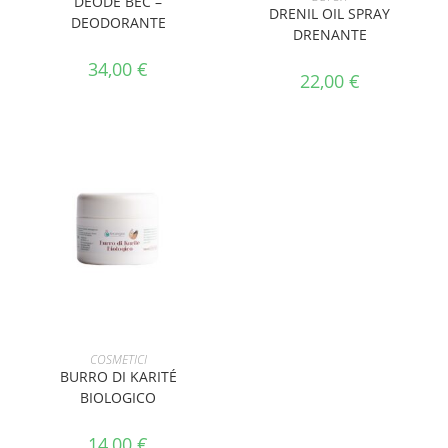
DEODÉ BEC –
DRENIL OIL SPRAY
DEODORANTE
DRENANTE
34,00
€
22,00
€
AGGIUNGI AL CARRELLO
COSMETICI
BURRO DI KARITÉ
BIOLOGICO
14,00
€