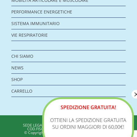
MOBILITÀ ARTICOLARE E MUSCOLARE
PERFORMANCE ENERGETICHE
SISTEMA IMMUNITARIO
VIE RESPIRATORIE
CHI SIAMO
NEWS
SHOP
CARRELLO
SPEDIZIONE GRATUITA!
OTTIENI LA SPEDIZIONE GRATUITA
BIOLOGICA S.R.L.
SEDE LEGALE: VIA DELLA ZECCA 1 – 40100 BOLOGNA
SU ORDINI MAGGIORI DI 60,00€!
COD.FISC./P.IVA: 04198960371 - REA: BO 353313
© Copyright 2020 - Biologica – Integratori Alimentari