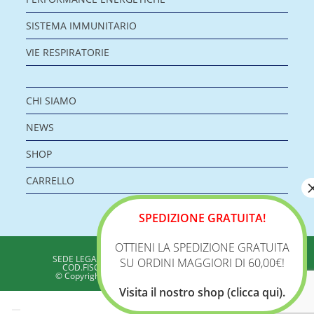
SISTEMA IMMUNITARIO
VIE RESPIRATORIE
CHI SIAMO
NEWS
SHOP
CARRELLO
SPEDIZIONE GRATUITA!
OTTIENI LA SPEDIZIONE GRATUITA
BIOLOGICA S.R.L.
SEDE LEGALE: VIA DELLA ZECCA 1 – 40100 BOLOGNA
SU ORDINI MAGGIORI DI 60,00€!
COD.FISC./P.IVA: 04198960371 - REA: BO 353313
© Copyright 2020 - Biologica – Integratori Alimentari
Visita il nostro shop (clicca qui).