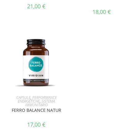
21,00
€
18,00
€
AGGIUNGI AL CARRELLO
CAPSULE
,
PERFORMANCE
ENERGETICHE
,
SISTEMA
IMMUNITARIO
FERRO BALANCE NATUR
17,00
€