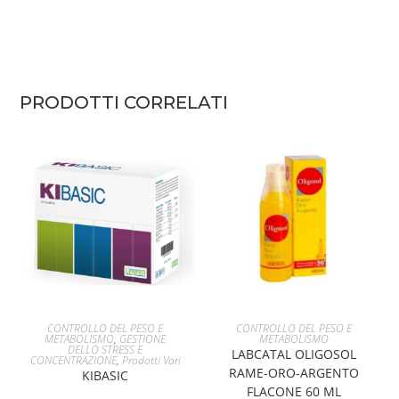
PRODOTTI CORRELATI
AGGIUNGI AL CARRELLO
AGGIUNGI AL CARRELLO
CONTROLLO DEL PESO E
CONTROLLO DEL PESO E
METABOLISMO
,
GESTIONE
METABOLISMO
DELLO STRESS E
LABCATAL OLIGOSOL
CONCENTRAZIONE
,
Prodotti Vari
RAME-ORO-ARGENTO
KIBASIC
FLACONE 60 ML