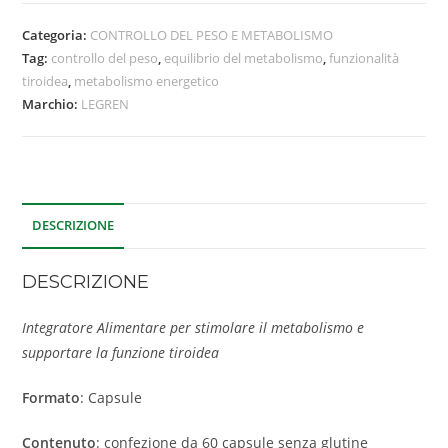
Categoria:
CONTROLLO DEL PESO E METABOLISMO
Tag:
controllo del peso
,
equilibrio del metabolismo
,
funzionalità
tiroidea
,
metabolismo energetico
Marchio:
LEGREN
DESCRIZIONE
DESCRIZIONE
Integratore Alimentare per stimolare il metabolismo e
supportare la funzione tiroidea
Formato
: Capsule
Contenuto
: confezione da 60 capsule senza glutine