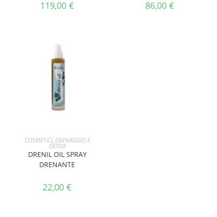
119,00
€
86,00
€
AGGIUNGI AL CARRELLO
COSMETICI
,
DRENAGGIO E
DETOX
DRENIL OIL SPRAY
DRENANTE
22,00
€