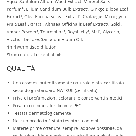
Aqua, Santalum Album Wood Extract, Mineral Salts,
Parfum*, Lilium Candidum Bulb Extract¹, Ginkgo Biloba Leaf
Extract¹, Olea Europaea Leaf Extract¹, Crataegus Monogyna
Fruit/Leaf Extract¹, Althaea Officinalis Leaf Extract¹, Gold¹,
Amber Powder¹, Tourmaline¹, Royal Jelly¹, Mel¹, Glycerin,
Alcohol, Lactose, Santalum Album Oil.
¹in rhythmitised dilution
*from natural essential oils
QUALITÀ
Una cosmesi autenticamente naturale e bio, certificata
secondo gli standard NATRUE (certificato)
Priva di profumazioni, coloranti e conservanti sintetici
Priva di oli minerali, siliconi e PEG
Testata dermatologicamente
Nessun prodotto è stato testato su animali
Materie prime ottenute, sempre laddove possibile, da
coltivazione bio-dinamica, da agricoltura biologica e in