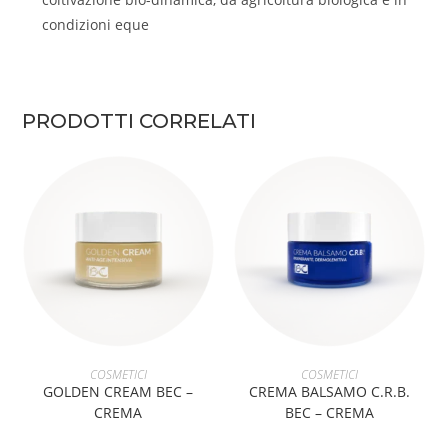
condizioni eque
PRODOTTI CORRELATI
AGGIUNGI AL CARRELLO
AGGIUNGI AL CARRELLO
COSMETICI
COSMETICI
GOLDEN CREAM BEC –
CREMA BALSAMO C.R.B.
CREMA
BEC – CREMA