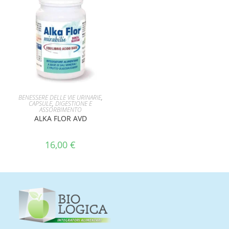
AGGIUNGI AL CARRELLO
BENESSERE DELLE VIE URINARIE
,
CAPSULE
,
DIGESTIONE E
ASSORBIMENTO
ALKA FLOR AVD
16,00
€