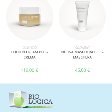
AGGIUNGI AL CARRELLO
AGGIUNGI AL CARRELLO
COSMETICI
COSMETICI
GOLDEN CREAM BEC –
NUOVA MASCHERA BEC –
CREMA
MASCHERA
119,00
€
45,00
€