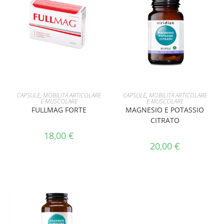
AGGIUNGI AL CARRELLO
AGGIUNGI AL CARRELLO
CAPSULE
,
MOBILITÀ ARTICOLARE
CAPSULE
,
MOBILITÀ ARTICOLARE
E MUSCOLARE
E MUSCOLARE
FULLMAG FORTE
MAGNESIO E POTASSIO
CITRATO
18,00
€
20,00
€