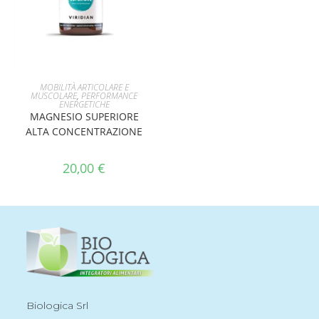
AGGIUNGI AL CARRELLO
MOBILITÀ ARTICOLARE E
MUSCOLARE
,
PERFORMANCE
ENERGETICHE
MAGNESIO SUPERIORE
ALTA CONCENTRAZIONE
20,00
€
Biologica Srl