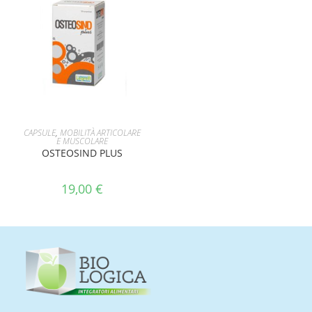
AGGIUNGI AL CARRELLO
CAPSULE
,
MOBILITÀ ARTICOLARE
E MUSCOLARE
OSTEOSIND PLUS
19,00
€