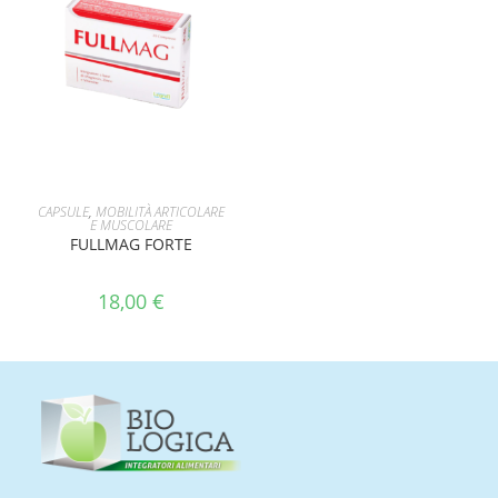
AGGIUNGI AL CARRELLO
CAPSULE
,
MOBILITÀ ARTICOLARE
E MUSCOLARE
FULLMAG FORTE
18,00
€