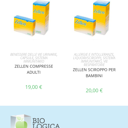
AGGIUNGI AL CARRELLO
AGGIUNGI AL CARRELLO
BENESSERE DELLE VIE URINARIE
,
ALLERGIE E INTOLLERANZE
,
CAPSULE
,
SISTEMA
LIQUORI/SCIROPPI
,
SISTEMA
IMMUNITARIO
IMMUNITARIO
,
VIE
RESPIRATORIE
ZELLEN COMPRESSE
ZELLEN SCIROPPO PER
ADULTI
BAMBINI
19,00
€
20,00
€