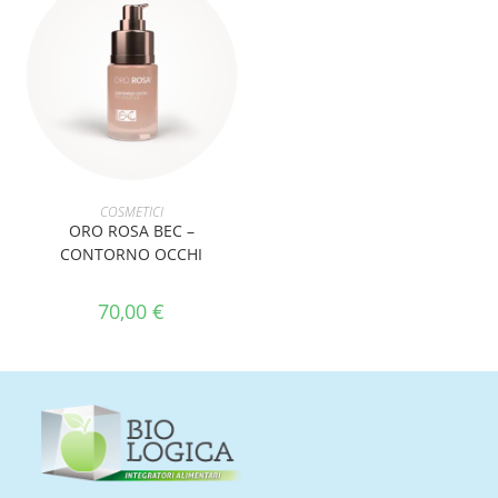
AGGIUNGI AL CARRELLO
COSMETICI
ORO ROSA BEC –
CONTORNO OCCHI
70,00
€