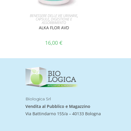
AGGIUNGI AL CARRELLO
BENESSERE DELLE VIE URINARIE
,
CAPSULE
,
DIGESTIONE E
ASSORBIMENTO
ALKA FLOR AVD
16,00
€
Biologica Srl
Vendita al Pubblico e Magazzino
Via Battindarno 155/a – 40133 Bologna