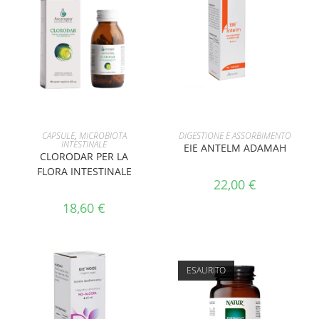
AGGIUNGI AL CARRELLO
AGGIUNGI AL CARRELLO
CAPSULE
,
MICROBIOTA
DIGESTIONE E ASSORBIMENTO
INTESTINALE
EIE ANTELM ADAMAH
CLORODAR PER LA
FLORA INTESTINALE
22,00
€
18,60
€
ESAURITO