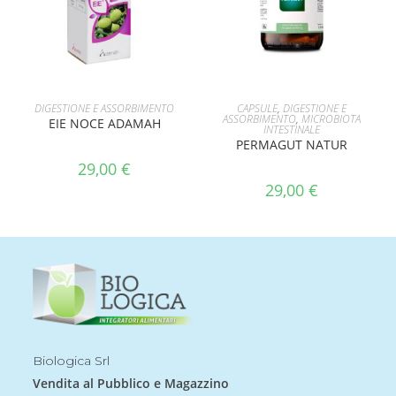
AGGIUNGI AL CARRELLO
LEGGI TUTTO
DIGESTIONE E ASSORBIMENTO
CAPSULE
,
DIGESTIONE E
ASSORBIMENTO
,
MICROBIOTA
EIE NOCE ADAMAH
INTESTINALE
PERMAGUT NATUR
29,00
€
29,00
€
Biologica Srl
Vendita al Pubblico e Magazzino