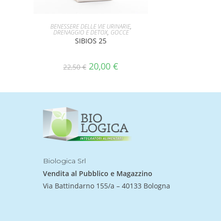
AGGIUNGI AL CARRELLO
BENESSERE DELLE VIE URINARIE
,
DRENAGGIO E DETOX
,
GOCCE
SIBIOS 25
20,00
€
22,50
€
Biologica Srl
Vendita al Pubblico e Magazzino
Via Battindarno 155/a – 40133 Bologna