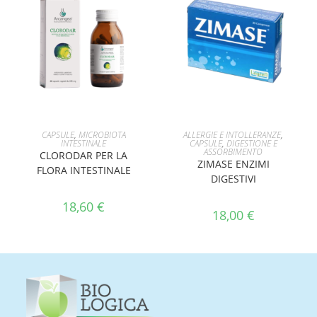
AGGIUNGI AL CARRELLO
AGGIUNGI AL CARRELLO
CAPSULE
,
MICROBIOTA
ALLERGIE E INTOLLERANZE
,
INTESTINALE
CAPSULE
,
DIGESTIONE E
ASSORBIMENTO
CLORODAR PER LA
ZIMASE ENZIMI
FLORA INTESTINALE
DIGESTIVI
18,60
€
18,00
€