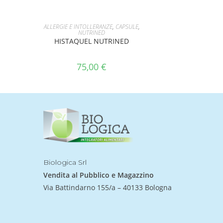
AGGIUNGI AL CARRELLO
ALLERGIE E INTOLLERANZE
,
CAPSULE
,
NUTRINED
HISTAQUEL NUTRINED
75,00
€
Biologica Srl
Vendita al Pubblico e Magazzino
Via Battindarno 155/a – 40133 Bologna